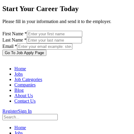
Start Your Career Today
Please fill in your information and send it to the employer.
First Name *
Last Name *
Email *
Go To Job Apply Page
Home
Jobs
Job Categories
Companies
Blog
About Us
Contact Us
Register
Sign In
Home
Jobs