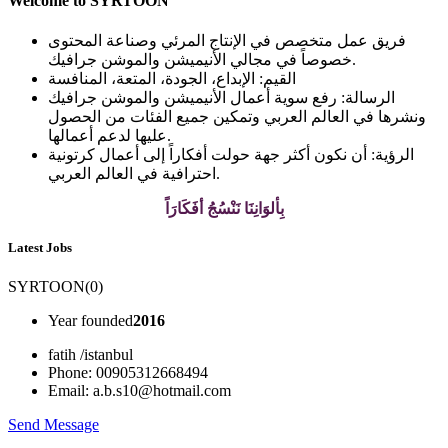
Welcome to SYRTOON
فريق عمل متخصص في الإنتاج المرئي وصناعة المحتوى
خصوصاً في مجالي الأنيميشن والموشن جرافيك.
القيم:
الإبداع، الجودة، المتعة، المنافسة
الرسالة:
رفع سوية أعمال الأنيميشن والموشن جرافيك
ونشرها في العالم العربي وتمكين جميع الفئات من الحصول
عليها لدعم أعمالها.
الرؤية:
أن نكون أكثر جهة حولت أفكاراً إلى أعمال كرتونية
احترافية في العالم العربي.
بِألوَانِنَا نَنْسُجُ أفَكَارَاً
Latest Jobs
SYRTOON
(
0
)
Year founded
2016
fatih /istanbul
Phone: 00905312668494
Email: a.b.s10@hotmail.com
Send Message