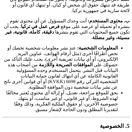
طريقة قد تنتهك حقوق أي شخص أو كيان، أو تنتهك أي قانون أو
لائحة سارية في جمهورية تركيا.
ب. محتوى المستخدم:
أنت وحدك المسؤول عن أي محتوى تقوم
بنشره أو تحميله أو عرضه على موقع
فرص عمل في تركيا
. يجب أن
تكون جميع المحتويات التي تقوم بنشرها
دقيقة، كاملة، قانونية، غير
مسيئة، وغير مضللة
.
المعلومات الشخصية:
عند نشر معلومات شخصية تخصك أو
تخص أطرافًا أخرى (مثل أرقام الهواتف، عناوين البريد
الإلكتروني، أو أي بيانات تعريفية أخرى)، يجب عليك التأكد من
حصولك على
الموافقات الصريحة واللازمة
من أصحاب هذه
البيانات قبل النشر. يتحمل المستخدم وحده المسؤولية
القانونية الكاملة عن أي انتهاك لقانون حماية البيانات
الشخصية التركي رقم 6698 (KVKK) أو أي قوانين أخرى ناتج
عن نشر بيانات شخصية دون الموافقة المطلوبة.
يحق للموقع مراجعة، تعديل، أو إزالة أي محتوى يُعتبر مخالفًا
لهذه الشروط، أو غير قانوني، أو غير مناسب، أو ينتهك
خصوصية الآخرين، أو حقوق الملكية الفكرية، وذلك وفقًا
لتقديرنا المطلق ودون الحاجة لإشعار مسبق.
5. الخصوصية