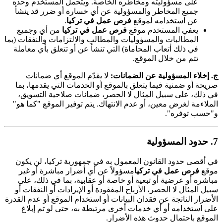
على مسؤوليته ومخاطره الخاصة. ويتحمل المستخدم وحده
جميع المخاطر والمسؤولية عن أي خسارة أو ضرر قد ينشأ
عن استخدامه لموقع
فرص عمل في تركيا
.
يعفي المستخدم موقع
فرص عمل في تركيا
من أي وجميع
المطالبات والمسؤوليات والمطالب والالتزامات والنفقات (بما
في ذلك أتعاب المحاماة) التي تنشأ عن أو تتعلق بأي معاملة
تتم من خلال الموقع.
ج. إخلاء المسؤولية عن الضمانات:
لا يقدّم الموقع أي ضمانات
صريحة أو ضمنية فيما يتعلق بالموقع أو الخدمات التي يقدمها، بما
في ذلك، على سبيل المثال لا الحصر، ضمانات صلاحية التسويق،
الملاءمة لغرض معين، أو عدم الانتهاك. يتم توفير الموقع "كما هو"
و"حسب توفره".
7. حدود المسؤولية
في أقصى حدود القانون المعمول به في جمهورية تركيا، لن يكون
موقع
فرص عمل في تركيا
مسؤولاً عن أي أضرار مباشرة أو غير
مباشرة أو عرضية أو تبعية أو خاصة أو عقابية، بما في ذلك، على
سبيل المثال لا الحصر، الأرباح المفقودة أو الإيرادات أو النفقات أو
الأضرار الناتجة عن فقدان البيانات أو استخدام الموقع أو
عدم القدرة
على استخدامه أو أي خدمات أخرى مرتبطة به، حتى لو تم إبلاغ
الموقع باحتمال حدوث هذه الأضرار.