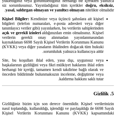
yüklediğiniz veya görüntülediğiniz herhangi bir içerikten yalnızca
siz sorumlusunuz. Yayınladığınız tüm içerikler
doğru, eksiksiz,
yasal, saldırgan olmayan ve yanıltıcı olmayan
nitelikte olmalıdır.
Kişisel Bilgiler:
Kendinize veya üçüncü şahıslara ait kişisel
bilgileri (telefon numaraları, e-posta adresleri veya diğer
tanımlayıcı veriler gibi) yayınlarken, bu verilerin sahiplerinden
açık ve gerekli izinleri
aldığınızdan emin olmalısınız. Kişisel
verilerin gerekli onay alınmadan yayınlanmasından
kaynaklanan 6698 Sayılı Kişisel Verilerin Korunması Kanunu
(KVKK) veya diğer yasaların ihlalinden doğacak tüm hukuki
sorumluluk yalnızca kullanıcıya aittir.
Site, bu koşulları ihlal eden, yasa dışı, uygunsuz veya
başkalarının gizliliğini veya fikri mülkiyet haklarını ihlal eden
herhangi bir içeriği, tamamen kendi takdirine bağlı olarak ve
önceden bildirimde bulunmaksızın inceleme, değiştirme veya
kaldırma hakkını saklı tutar.
5. Gizlilik
Gizliliğiniz bizim için son derece önemlidir. Kişisel verilerinizin
nasıl toplandığı, kullanıldığı, işlendiği ve paylaşıldığı ile 6698 Sayılı
Kişisel Verilerin Korunması Kanunu (KVKK) kapsamındaki