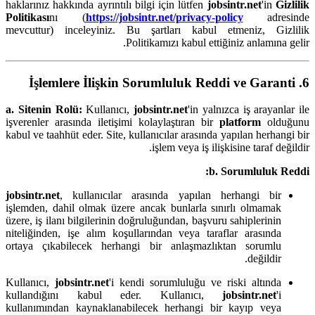
haklarınız hakkında ayrıntılı bilgi için lütfen
jobsintr.net
'in
Gizlilik
Politikası
nı (
https://jobsintr.net/privacy-policy
adresinde
mevcuttur) inceleyiniz. Bu şartları kabul etmeniz, Gizlilik
Politikamızı kabul ettiğiniz anlamına gelir.
6. İşlemlere İlişkin Sorumluluk Reddi ve Garanti
a. Sitenin Rolü:
Kullanıcı,
jobsintr.net
'in yalnızca iş arayanlar ile
işverenler arasında iletişimi kolaylaştıran bir
platform
olduğunu
kabul ve taahhüt eder. Site, kullanıcılar arasında yapılan herhangi bir
işlem veya iş ilişkisine taraf değildir.
b. Sorumluluk Reddi:
jobsintr.net
, kullanıcılar arasında yapılan herhangi bir
işlemden, dahil olmak üzere ancak bunlarla sınırlı olmamak
üzere, iş ilanı bilgilerinin doğruluğundan, başvuru sahiplerinin
niteliğinden, işe alım koşullarından veya taraflar arasında
ortaya çıkabilecek herhangi bir anlaşmazlıktan sorumlu
değildir.
Kullanıcı,
jobsintr.net
'i kendi sorumluluğu ve riski altında
kullandığını kabul eder. Kullanıcı,
jobsintr.net
'i
kullanımından kaynaklanabilecek herhangi bir kayıp veya