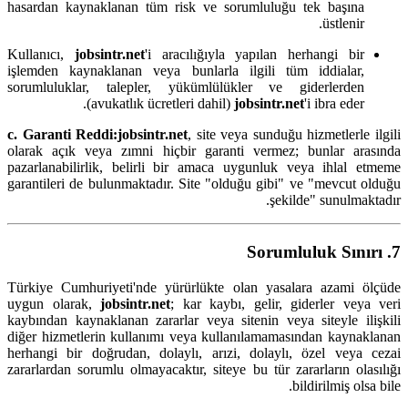
hasardan kaynaklanan tüm risk ve sorumluluğu tek başına
üstlenir.
Kullanıcı,
jobsintr.net
'i aracılığıyla yapılan herhangi bir
işlemden kaynaklanan veya bunlarla ilgili tüm iddialar,
sorumluluklar, talepler, yükümlülükler ve giderlerden
(avukatlık ücretleri dahil)
jobsintr.net
'i ibra eder.
c. Garanti Reddi:
jobsintr.net
, site veya sunduğu hizmetlerle ilgili
olarak açık veya zımni hiçbir garanti vermez; bunlar arasında
pazarlanabilirlik, belirli bir amaca uygunluk veya ihlal etmeme
garantileri de bulunmaktadır. Site "olduğu gibi" ve "mevcut olduğu
şekilde" sunulmaktadır.
7. Sorumluluk Sınırı
Türkiye Cumhuriyeti'nde yürürlükte olan yasalara azami ölçüde
uygun olarak,
jobsintr.net
; kar kaybı, gelir, giderler veya veri
kaybından kaynaklanan zararlar veya sitenin veya siteyle ilişkili
diğer hizmetlerin kullanımı veya kullanılamamasından kaynaklanan
herhangi bir doğrudan, dolaylı, arızi, dolaylı, özel veya cezai
zararlardan sorumlu olmayacaktır, siteye bu tür zararların olasılığı
bildirilmiş olsa bile.