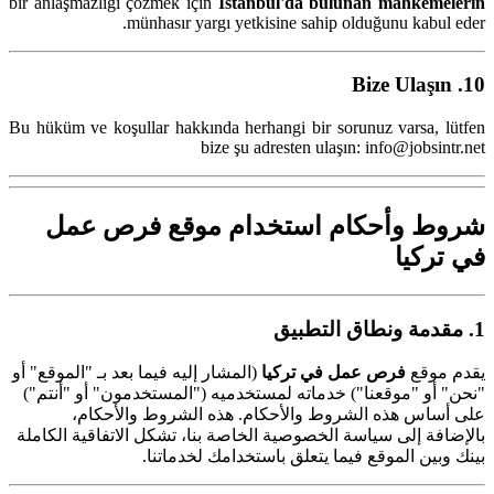
bir anlaşmazlığı çözmek için
İstanbul'da bulunan mahkemelerin
münhasır yargı yetkisine sahip olduğunu kabul eder.
10. Bize Ulaşın
Bu hüküm ve koşullar hakkında herhangi bir sorunuz varsa, lütfen
bize şu adresten ulaşın: info@jobsintr.net
شروط وأحكام استخدام موقع فرص عمل
في تركيا
1. مقدمة ونطاق التطبيق
يقدم موقع
فرص عمل في تركيا
(المشار إليه فيما بعد بـ "الموقع" أو
"نحن" أو "موقعنا") خدماته لمستخدميه ("المستخدمون" أو "أنتم")
على أساس هذه الشروط والأحكام. هذه الشروط والأحكام،
بالإضافة إلى سياسة الخصوصية الخاصة بنا، تشكل الاتفاقية الكاملة
بينك وبين الموقع فيما يتعلق باستخدامك لخدماتنا.