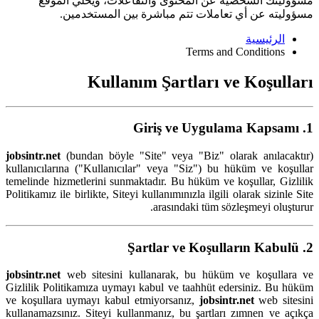
مسؤوليتك الشخصية عن المحتوى والتفاعلات، ويُخلي الموقع
مسؤوليته عن أي تعاملات تتم مباشرة بين المستخدمين.
الرئيسية
Terms and Conditions
Kullanım Şartları ve Koşulları
1. Giriş ve Uygulama Kapsamı
jobsintr.net
(bundan böyle "Site" veya "Biz" olarak anılacaktır)
kullanıcılarına ("Kullanıcılar" veya "Siz") bu hüküm ve koşullar
temelinde hizmetlerini sunmaktadır. Bu hüküm ve koşullar, Gizlilik
Politikamız ile birlikte, Siteyi kullanımınızla ilgili olarak sizinle Site
arasındaki tüm sözleşmeyi oluşturur.
2. Şartlar ve Koşulların Kabulü
jobsintr.net
web sitesini kullanarak, bu hüküm ve koşullara ve
Gizlilik Politikamıza uymayı kabul ve taahhüt edersiniz. Bu hüküm
ve koşullara uymayı kabul etmiyorsanız,
jobsintr.net
web sitesini
kullanamazsınız. Siteyi kullanmanız, bu şartları zımnen ve açıkça