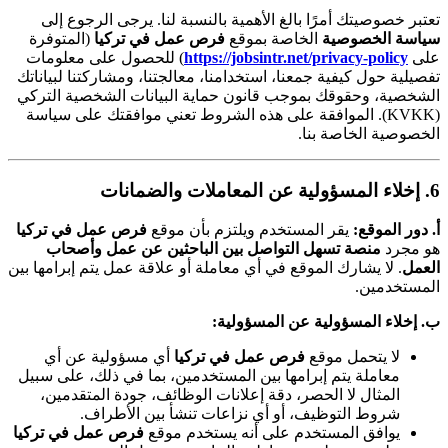
تعتبر خصوصيتك أمرًا بالغ الأهمية بالنسبة لنا. يرجى الرجوع إلى
سياسة الخصوصية
الخاصة بموقع
فرص عمل في تركيا
(المتوفرة
على
https://jobsintr.net/privacy-policy
) للحصول على معلومات
تفصيلية حول كيفية جمعنا، استخدامنا، معالجتنا، ومشاركتنا لبياناتك
الشخصية، وحقوقك بموجب قانون حماية البيانات الشخصية التركي
(KVKK). الموافقة على هذه الشروط تعني موافقتك على سياسة
الخصوصية الخاصة بنا.
6. إخلاء المسؤولية عن المعاملات والضمانات
أ. دور الموقع:
يقر المستخدم ويلتزم بأن موقع
فرص عمل في تركيا
هو مجرد
منصة تسهل التواصل بين الباحثين عن عمل وأصحاب
العمل
. لا يشارك الموقع في أي معاملة أو علاقة عمل يتم إبرامها بين
المستخدمين.
ب. إخلاء المسؤولية عن المسؤولية:
لا يتحمل موقع
فرص عمل في تركيا
أي مسؤولية عن أي
معاملة يتم إبرامها بين المستخدمين، بما في ذلك، على سبيل
المثال لا الحصر، دقة إعلانات الوظائف، جودة المتقدمين،
شروط التوظيف، أو أي نزاعات تنشأ بين الأطراف.
يوافق المستخدم على أنه يستخدم موقع
فرص عمل في تركيا